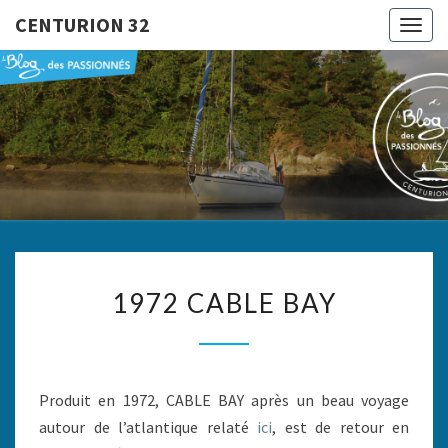
CENTURION 32
Togg
navig
CENTURI
Le Blog
Des
Passionnés
32
1972
1972 CABLE BAY
CABLE
BAY
Produit en 1972, CABLE BAY après un beau voyage
autour de l’atlantique relaté
ici
, est de retour en