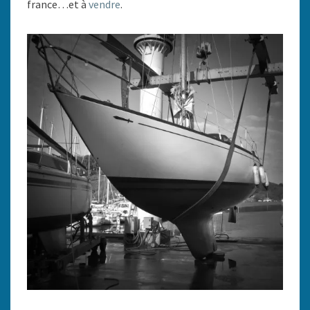
france…et à
vendre
.