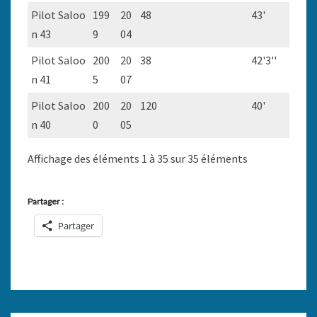
Pilot Saloo
199
20
48
43'
n 43
9
04
Pilot Saloo
200
20
38
42'3''
n 41
5
07
Pilot Saloo
200
20
120
40'
n 40
0
05
Affichage des éléments 1 à 35 sur 35 éléments
Partager :
Partager