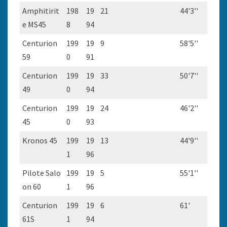
Amphitirit
198
19
21
44'3''
e MS45
8
94
Centurion
199
19
9
58'5''
59
0
91
Centurion
199
19
33
50'7''
49
0
94
Centurion
199
19
24
46'2''
45
0
93
Kronos 45
199
19
13
44'9''
1
96
Pilote Salo
199
19
5
55'1''
on 60
1
96
Centurion
199
19
6
61'
61S
1
94