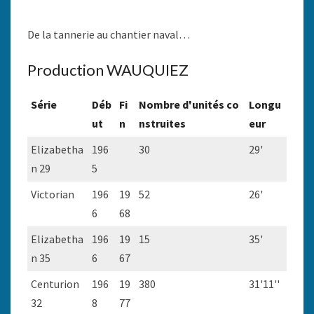
De la tannerie au chantier naval…
Production WAUQUIEZ
Série
Déb
Fi
Nombre d'unités co
Longu
ut
n
nstruites
eur
Elizabetha
196
30
29'
n 29
5
Victorian
196
19
52
26'
6
68
Elizabetha
196
19
15
35'
n 35
6
67
Centurion
196
19
380
31'11''
32
8
77