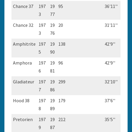
Chance 37
197
19
95
36'11''
3
77
Chance 32
197
19
20
31'11''
3
76
Amphitrite
197
19
138
42'9''
5
90
Amphora
197
19
96
42'9''
6
81
Gladiateur
197
19
299
32'10''
7
86
Hood 38
197
19
179
37'6''
8
89
Pretorien
197
19
212
35'5''
9
87