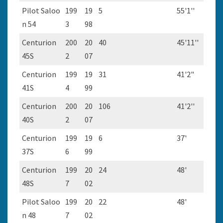
Pilot Saloo
199
19
5
55'1''
n 54
3
98
Centurion
200
20
40
45'11''
45S
2
07
Centurion
199
19
31
41'2"
41S
4
99
Centurion
200
20
106
41'2''
40S
2
07
Centurion
199
19
6
37'
37S
6
99
Centurion
199
20
24
48'
48S
7
02
Pilot Saloo
199
20
22
48'
n 48
7
02