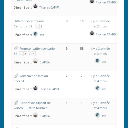
COMPRÉHENSION.
Thomas CAMPA
Démarré par :
Thomas CAMPA
SEB!
Différences entre nos
8
16
il y a 1 année
Centurion 32:
et 2 mois
1
2
Thomas CAMPA
Démarré par :
seb
Remotorisation centurion
9
58
il y a 1 année
32
et 3 mois
1
2
3
4
seb
Démarré par :
DIAMBA
Ramener drisses au
2
2
il y a 1 année
cockpit
et 4 mois
Démarré par :
Thomas CAMPA
seb
Gabarit de support de
3
3
il y a 1 année
winch ….. faite tourner !
et 4 mois
Démarré par :
DIAMBA
seb