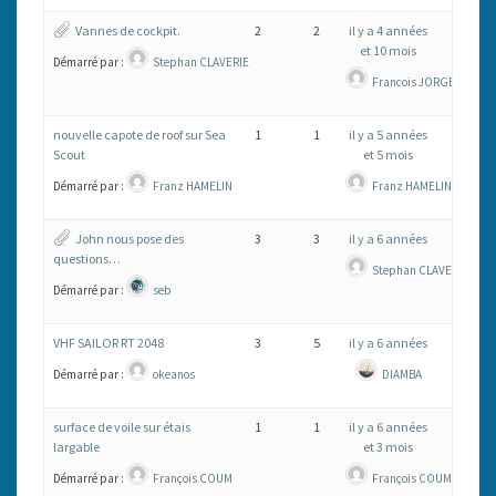
Vannes de cockpit.
2
2
il y a 4 années
et 10 mois
Démarré par :
Stephan CLAVERIE
Francois JORGE
nouvelle capote de roof sur Sea
1
1
il y a 5 années
Scout
et 5 mois
Démarré par :
Franz HAMELIN
Franz HAMELIN
John nous pose des
3
3
il y a 6 années
questions…
Stephan CLAVERIE
Démarré par :
seb
VHF SAILOR RT 2048
3
5
il y a 6 années
Démarré par :
okeanos
DIAMBA
surface de voile sur étais
1
1
il y a 6 années
largable
et 3 mois
Démarré par :
François COUM
François COUM