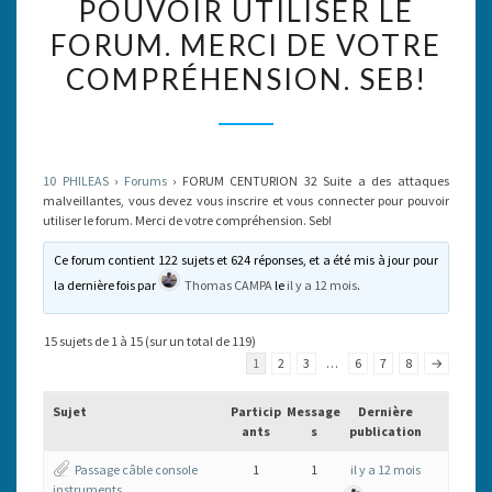
POUVOIR UTILISER LE
MALVEILLANTES,
FORUM. MERCI DE VOTRE
VOUS
COMPRÉHENSION. SEB!
DEVEZ
VOUS
INSCRIRE
ET
10 PHILEAS
›
Forums
›
FORUM CENTURION 32 Suite a des attaques
VOUS
malveillantes, vous devez vous inscrire et vous connecter pour pouvoir
utiliser le forum. Merci de votre compréhension. Seb!
CONNECTER
POUR
Ce forum contient 122 sujets et 624 réponses, et a été mis à jour pour
la dernière fois par
Thomas CAMPA
le
il y a 12 mois
.
POUVOIR
UTILISER
15 sujets de 1 à 15 (sur un total de 119)
LE
1
2
3
…
6
7
8
→
FORUM.
MERCI
Sujet
Particip
Message
Dernière
ants
s
publication
DE
VOTRE
Passage câble console
1
1
il y a 12 mois
instruments