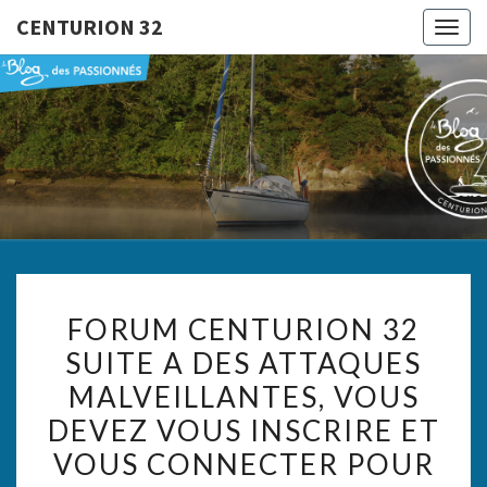
CENTURION 32
Togg
navig
CENTURI
Le Blog
Des
Passionnés
32
FORUM
FORUM CENTURION 32
CENTURION
SUITE A DES ATTAQUES
32
MALVEILLANTES, VOUS
SUITE
A
DEVEZ VOUS INSCRIRE ET
DES
VOUS CONNECTER POUR
ATTAQUES