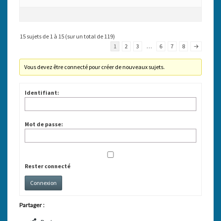
15 sujets de 1 à 15 (sur un total de 119)
1
2
3
…
6
7
8
→
Vous devez être connecté pour créer de nouveaux sujets.
Identifiant:
Mot de passe:
Rester connecté
Connexion
Partager :