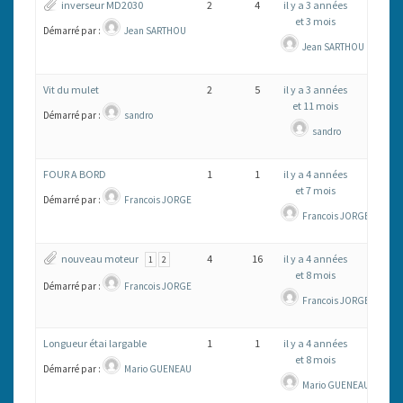
inverseur MD2030
2
4
il y a 3 années
et 3 mois
Démarré par :
Jean SARTHOU
Jean SARTHOU
Vit du mulet
2
5
il y a 3 années
et 11 mois
Démarré par :
sandro
sandro
FOUR A BORD
1
1
il y a 4 années
et 7 mois
Démarré par :
Francois JORGE
Francois JORGE
nouveau moteur
4
16
il y a 4 années
1
2
et 8 mois
Démarré par :
Francois JORGE
Francois JORGE
Longueur étai largable
1
1
il y a 4 années
et 8 mois
Démarré par :
Mario GUENEAU
Mario GUENEAU