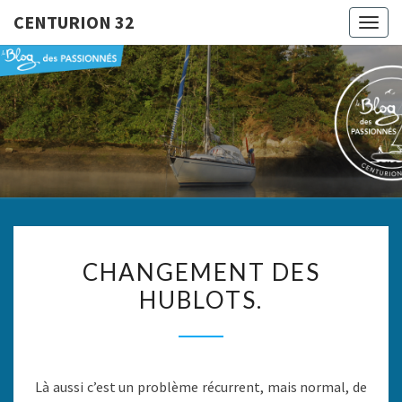
CENTURION 32
Togg
navig
CENTURI
Le Blog
Des
Passionnés
32
CHANGEMENT
CHANGEMENT DES
DES
HUBLOTS.
HUBLOTS.
Là aussi c’est un problème récurrent, mais normal, de