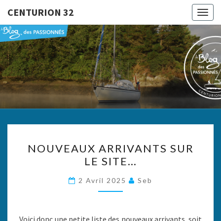
CENTURION 32
Togg
navig
CENTURI
Le Blog
Des
Passionnés
32
NOUVEAUX
NOUVEAUX ARRIVANTS SUR
ARRIVANTS
LE SITE…
SUR
LE
2 Avril 2025
Seb
SITE…
Voici donc une petite liste des nouveaux arrivants, soit