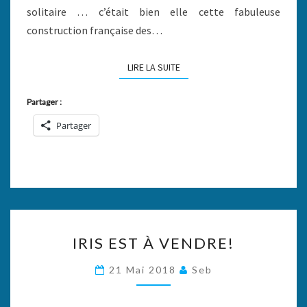
solitaire … c’était bien elle cette fabuleuse
construction française des…
LIRE LA SUITE
LIRE LA SUITE
Partager :
Partager
IRIS
IRIS EST À VENDRE!
EST
À
21 Mai 2018
Seb
VENDRE!