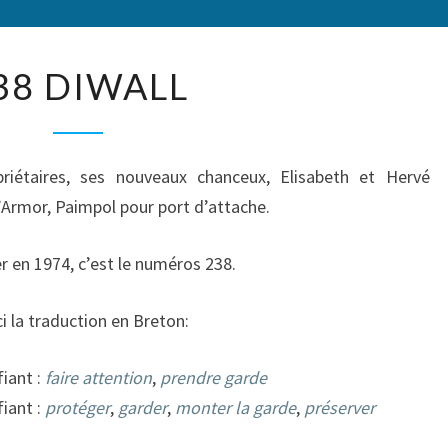
238
38 DIWALL
DIWALL
iétaires, ses nouveaux chanceux, Elisabeth et Hervé
Armor, Paimpol pour port d’attache.
r en 1974, c’est le numéros 238.
 la traduction en Breton:
fiant :
faire attention
,
prendre garde
fiant :
protéger
,
garder
,
monter la garde
,
préserver