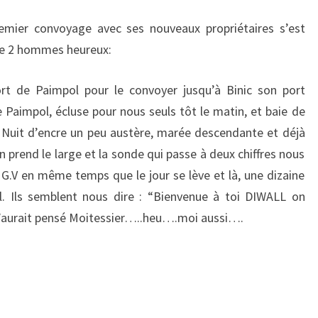
emier convoyage avec ses nouveaux propriétaires s’est
 de 2 hommes heureux:
t de Paimpol pour le convoyer jusqu’à Binic son port
 Paimpol, écluse pour nous seuls tôt le matin, et baie de
n. Nuit d’encre un peu austère, marée descendante et déjà
n prend le large et la sonde qui passe à deux chiffres nous
 G.V en même temps que le jour se lève et là, une dizaine
l. Ils semblent nous dire : “Bienvenue à toi DIWALL on
u’aurait pensé Moitessier…..heu….moi aussi….