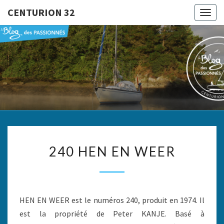
CENTURION 32
Togg
navig
CENTURI
Le Blog
Des
Passionnés
32
240
240 HEN EN WEER
HEN
EN
WEER
HEN EN WEER est le numéros 240, produit en 1974. Il
est la propriété de Peter KANJE. Basé à