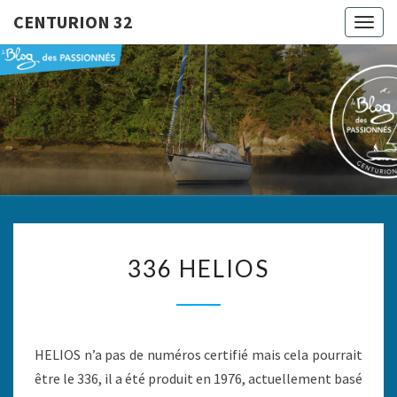
CENTURION 32
Togg
navig
CENTURI
Le Blog
Des
Passionnés
32
336
336 HELIOS
HELIOS
HELIOS n’a pas de numéros certifié mais cela pourrait
être le 336, il a été produit en 1976, actuellement basé