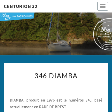
CENTURION 32
Togg
navig
CENTURI
Le Blog
Des
Passionnés
32
346
346 DIAMBA
DIAMBA
DIAMBA, produit en 1976 est le numéros 346, basé
actuellement en RADE DE BREST.