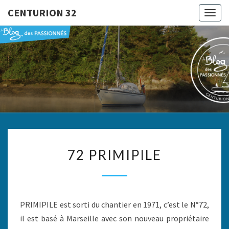
CENTURION 32
Togg
navig
CENTURI
Le Blog
Des
Passionnés
32
72
72 PRIMIPILE
PRIMIPILE
PRIMIPILE est sorti du chantier en 1971, c’est le N°72,
il est basé à Marseille avec son nouveau propriétaire