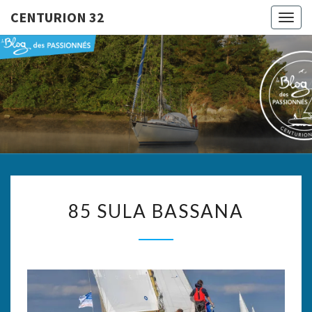
CENTURION 32
Togg
navig
CENTURI
Le Blog
Des
Passionnés
32
85
85 SULA BASSANA
SULA
BASSANA