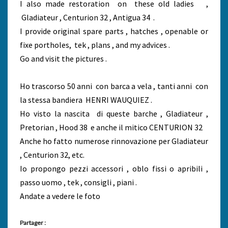
I also made restoration on these old ladies ,
Gladiateur , Centurion 32 , Antigua 34 .
I provide original spare parts , hatches , openable or
fixe portholes, tek , plans , and my advices .
Go and visit the pictures .
Ho trascorso 50 anni con barca a vela , tanti anni con
la stessa bandiera HENRI WAUQUIEZ .
Ho visto la nascita di queste barche , Gladiateur ,
Pretorian , Hood 38 e anche il mitico CENTURION 32
Anche ho fatto numerose rinnovazione per Gladiateur
, Centurion 32, etc.
Io propongo pezzi accessori , oblo fissi o apribili ,
passo uomo , tek , consigli , piani .
Andate a vedere le foto
Partager :