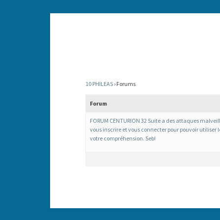
10 PHILEAS
›
Forums
Forum
FORUM CENTURION 32 Suite a des attaques malveill
vous inscrire et vous connecter pour pouvoir utiliser 
votre compréhension. Seb!