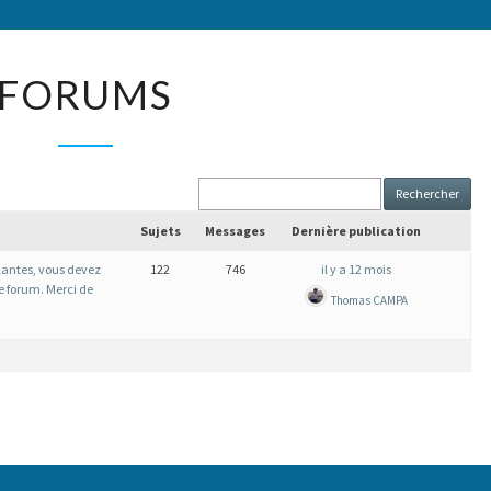
FORUMS
FORUMS
Sujets
Messages
Dernière publication
antes, vous devez
122
746
il y a 12 mois
le forum. Merci de
Thomas CAMPA