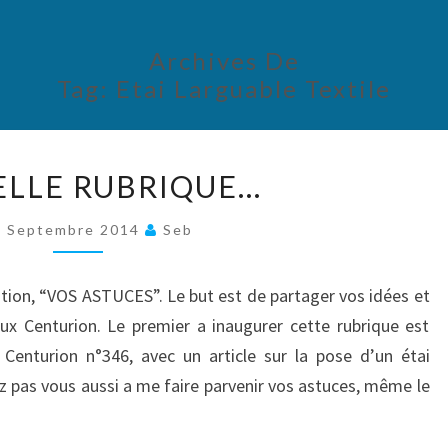
Archives De
Tag:
Etai Larguable Textile
NOUVELLE
LLE RUBRIQUE…
RUBRIQUE…
7 Septembre 2014
Seb
ition, “VOS ASTUCES”. Le but est de partager vos idées et
ux Centurion. Le premier a inaugurer cette rubrique est
Centurion n°346, avec un article sur la pose d’un étai
ez pas vous aussi a me faire parvenir vos astuces, même le