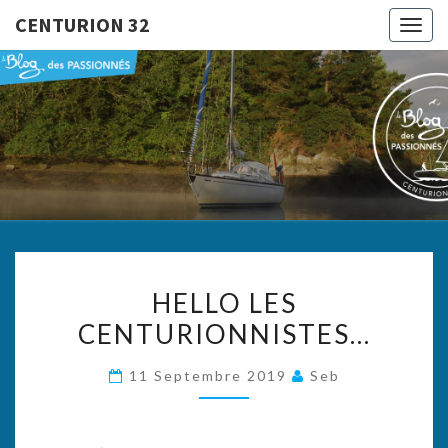
CENTURION 32
Togg
navig
CENTURI
Le Blog
Des
Passionnés
32
HELLO
HELLO LES
LES
CENTURIONNISTES…
CENTURIONNISTES…
11 Septembre 2019
Seb