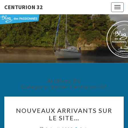
CENTURION 32
Togg
navig
CENTURI
Le Blog
Des
Passionnés
32
Archives De
Category:
Voilier Centurion 32
NOUVEAUX
NOUVEAUX ARRIVANTS SUR
ARRIVANTS
LE SITE…
SUR
LE