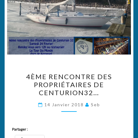
4ÈME
4ÈME RENCONTRE DES
RENCONTRE
PROPRIÉTAIRES DE
DES
CENTURION32…
PROPRIÉTAIRES
DE
14 Janvier 2018
Seb
CENTURION32…
Partager :