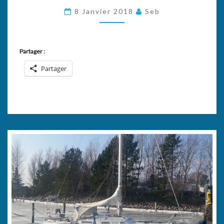
2018
8 Janvier 2018
Seb
À
TOUS…
Partager :
Partager