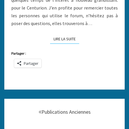
pour le Centurion. J’en profite pour remercier toutes
les personnes qui utilise le forum, n’hésitez pas à
poser des questions, elles trouverons à…
LIRE LA SUITE
LIRE LA SUITE
Partager :
Partager
Navigation
au
Publications Anciennes
sein
des