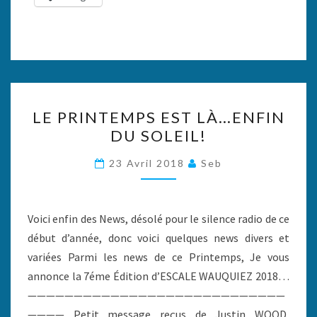
LE
LE PRINTEMPS EST LÀ…ENFIN
PRINTEMPS
DU SOLEIL!
EST
LÀ…
23 Avril 2018
Seb
ENFIN
DU
SOLEIL!
Voici enfin des News, désolé pour le silence radio de ce
début d’année, donc voici quelques news divers et
variées Parmi les news de ce Printemps, Je vous
annonce la 7éme Édition d’ESCALE WAUQUIEZ 2018…
————————————————————————————
———— Petit message reçus de Justin WOOD,