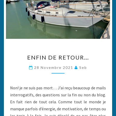
ENFIN
ENFIN DE RETOUR…
DE
RETOUR…
28 Novembre 2021
Seb
Non! je ne suis pas mort… J’ai reçu beaucoup de mails
interrogatifs, des questions sur la fin ou non du blog.
En fait rien de tout cela. Comme tout le monde je
manque parfois d’énergie, de motivation, de temps ou
les trois à la fois. Je suis désolé de ne pas être plus