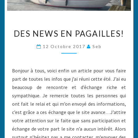
DES
DES NEWS EN PAGAILLES!
NEWS
EN
12 Octobre 2017
Seb
PAGAILLES!
Bonjour à tous, voici enfin un article pour vous faire
part de toutes les infos que j’ai réuni cette été. J’ai eu
beaucoup de rencontre et d’échange riche et
sympathique. Je remercie toutes les personnes qui
ont fait le relai et qui m’on envoyé des informations,
c’est grâce a ces échange que le site avance…J’attire
votre attention sur le faite que sans participation et
échange de votre part le site n’a aucun intérêt. Alors
surtout n’hésitez pas a me contacter, m’envoyer des