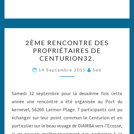
2ÈME
2ÈME RENCONTRE DES
RENCONTRE
PROPRIÉTAIRES DE
DES
CENTURION32.
PROPRIÉTAIRES
DE
14 Septembre 2015
Seb
CENTURION32.
Samedi 12 septembre pour la deuxième fois cette
année une rencontre a été organisée au Port du
kernevel, 56260 Larmor-Plage. 7 participants ont pu
échanger sur leur point commun le Centurion et en
particulier sur le beau voyage de DIAMBA vers l’Ecosse,
je ne pouvais malheureusement pas participer à ce