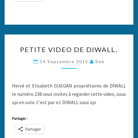
PETITE
PETITE VIDEO DE DIWALL.
VIDEO
DE
14 Septembre 2015
Seb
DIWALL.
Hervé et Elisabeth GUEGAN propriétaires de DIWALL
le numéro 238 vous invites à regarder cette video, sous
spi en solo. C’est par ici: DIWALL sous spi
Partager :
Partager