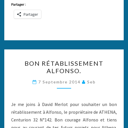
Partager :
Partager
BON
BON RÉTABLISSEMENT
RÉTABLISSEMENT
ALFONSO.
ALFONSO.
7 Septembre 2014
Seb
Je me joins à David Merlot pour souhaiter un bon
rétablissement à Alfonso, le propriétaire de ATHENA,
Centurion 32 N°142. Bon courage Alfonso et tiens
nous au courant de tes futurs projets pour Athena.