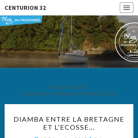
CENTURION 32
Togg
navig
CENTURI
Le Blog
Des
Passionnés
32
Archives De
Category:
Voyage Centurion 32
DIAMBA
DIAMBA ENTRE LA BRETAGNE
ENTRE
ET L’ECOSSE…
LA
BRETAGNE