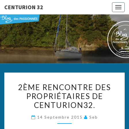
CENTURION 32
Togg
navig
CENTURI
Le Blog
Des
Passionnés
32
2ÈME
2ÈME RENCONTRE DES
RENCONTRE
PROPRIÉTAIRES DE
DES
CENTURION32.
PROPRIÉTAIRES
DE
14 Septembre 2015
Seb
CENTURION32.