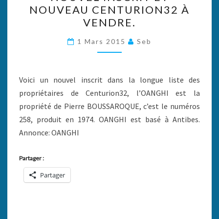
INSCRIT
NOUVEAU CENTURION32 À
ET
VENDRE.
NOUVEAU
CENTURION32
1 Mars 2015
Seb
À
VENDRE.
Voici un nouvel inscrit dans la longue liste des
propriétaires de Centurion32, l’OANGHI est la
propriété de Pierre BOUSSAROQUE, c’est le numéros
258, produit en 1974. OANGHI est basé à Antibes.
Annonce: OANGHI
Partager :
Partager