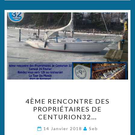
4ÈME
4ÈME RENCONTRE DES
RENCONTRE
PROPRIÉTAIRES DE
DES
CENTURION32…
PROPRIÉTAIRES
DE
14 Janvier 2018
Seb