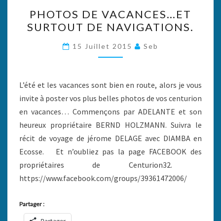
PHOTOS
PHOTOS DE VACANCES…ET
DE
SURTOUT DE NAVIGATIONS.
VACANCES…
ET
15 Juillet 2015
Seb
SURTOUT
DE
NAVIGATIONS.
L’été et les vacances sont bien en route, alors je vous
invite à poster vos plus belles photos de vos centurion
en vacances… Commençons par ADELANTE et son
heureux propriétaire BERND HOLZMANN. Suivra le
récit de voyage de jérome DELAGE avec DIAMBA en
Ecosse. Et n’oubliez pas la page FACEBOOK des
propriétaires de Centurion32.
https://www.facebook.com/groups/39361472006/
Partager :