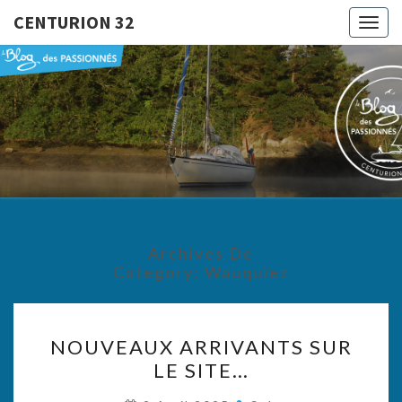
CENTURION 32
Togg
navig
CENTURI
Le Blog
Des
Passionnés
32
Archives De
Category:
Wauquiez
NOUVEAUX
NOUVEAUX ARRIVANTS SUR
ARRIVANTS
LE SITE…
SUR
LE