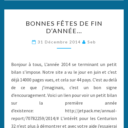
BONNES
BONNES FÊTES DE FIN
FÊTES
D’ANNÉE…
DE
FIN
31 Décembre 2014
Seb
D’ANNÉE…
Bonjour à tous, L’année 2014 se terminant un petit
bilan s’impose. Notre site a vu le jour en juin et c’est
déjà 14000 pages vues, et cela sur 44 pays. C’est au delà
de ce que j’imaginais, c’est un bon signe
d’encouragement. Voici un lien pour voir un petit bilan
sur la première année
d’existence: http://jetpack.me/annual-
report/70782259/2014/# L’intérêt pour les Centurion
32 n’est plus à démontrer et avec votre aide j’essaierai