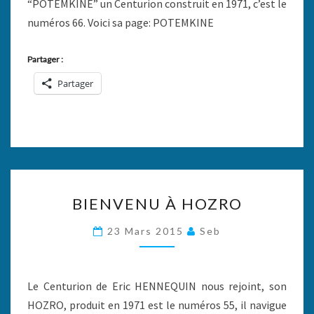
“POTEMKINE” un Centurion construit en 1971, c’est le
numéros 66. Voici sa page: POTEMKINE
Partager :
Partager
BIENVENU
BIENVENU À HOZRO
À
HOZRO
23 Mars 2015
Seb
Le Centurion de Eric HENNEQUIN nous rejoint, son
HOZRO, produit en 1971 est le numéros 55, il navigue