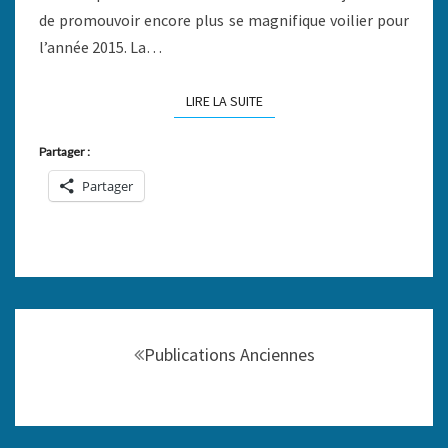
de promouvoir encore plus se magnifique voilier pour
l’année 2015. La…
LIRE LA SUITE
LIRE LA SUITE
Partager :
Partager
Navigation
au
Publications Anciennes
sein
des
articles