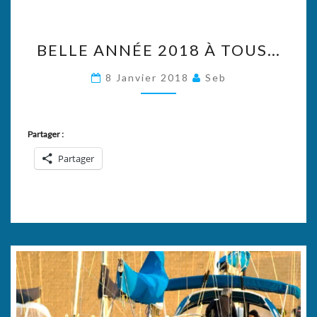
BELLE
BELLE ANNÉE 2018 À TOUS…
ANNÉE
2018
8 Janvier 2018
Seb
À
TOUS…
Partager :
Partager