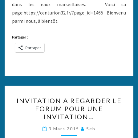
dans les eaux marseillaises. Voici sa
page:https://centurion32.fr/?page_id=1465 Bienvenu
parmi nous, à bientôt.
Partager :
Partager
INVITATION
INVITATION A REGARDER LE
A
FORUM POUR UNE
REGARDER
INVITATION…
LE
FORUM
3 Mars 2015
Seb
POUR