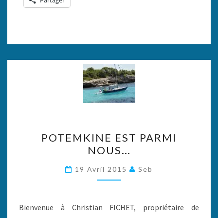
Partager
POTEMKINE
POTEMKINE EST PARMI
EST
NOUS…
PARMI
NOUS…
19 Avril 2015
Seb
Bienvenue à Christian FICHET, propriétaire de