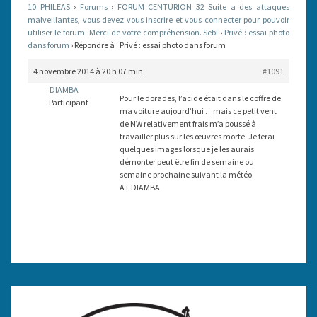
10 PHILEAS
›
Forums
›
FORUM CENTURION 32 Suite a des attaques
malveillantes, vous devez vous inscrire et vous connecter pour pouvoir
utiliser le forum. Merci de votre compréhension. Seb!
›
Privé : essai photo
dans forum
›
Répondre à : Privé : essai photo dans forum
4 novembre 2014 à 20 h 07 min
#1091
DIAMBA
Pour le dorades, l’acide était dans le coffre de
Participant
ma voiture aujourd’hui …mais ce petit vent
de NW relativement frais m’a poussé à
travailler plus sur les œuvres morte. Je ferai
quelques images lorsque je les aurais
démonter peut être fin de semaine ou
semaine prochaine suivant la météo.
A+ DIAMBA