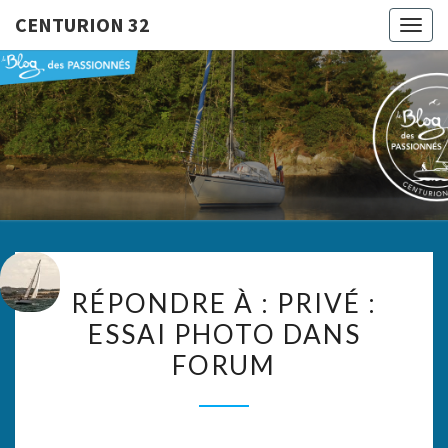
CENTURION 32
Togg
navig
CENTURI
Le Blog
Des
Passionnés
32
RÉPONDRE
RÉPONDRE À : PRIVÉ :
À :
ESSAI PHOTO DANS
PRIVÉ :
FORUM
ESSAI
PHOTO
DANS
FORUM