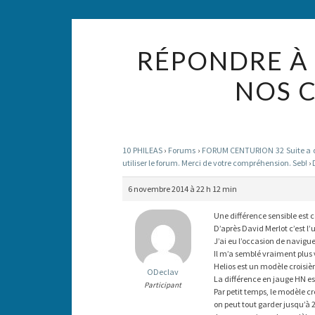
RÉPONDRE À 
NOS C
10 PHILEAS
›
Forums
›
FORUM CENTURION 32 Suite a des
utiliser le forum. Merci de votre compréhension. Seb!
›
6 novembre 2014 à 22 h 12 min
Une différence sensible est 
D’après David Merlot c’est l’
J’ai eu l’occasion de navigue
Il m’a semblé vraiment plus 
Helios est un modèle croisière
ODeclav
La différence en jauge HN est
Participant
Par petit temps, le modèle cr
on peut tout garder jusqu’à