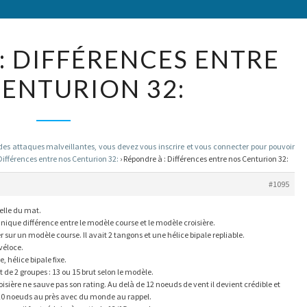
RÉPONDRE
: DIFFÉRENCES ENTRE
À :
ENTURION 32:
DIFFÉRENCES
ENTRE
NOS
CENTURION
 attaques malveillantes, vous devez vous inscrire et vous connecter pour pouvoir
Différences entre nos Centurion 32:
›
Répondre à : Différences entre nos Centurion 32:
32:
#1095
celle du mat.
unique différence entre le modèle course et le modèle croisière.
r sur un modèle course. Il avait 2 tangons et une hélice bipale repliable.
véloce.
, hélice bipale fixe.
 de 2 groupes : 13 ou 15 brut selon le modèle.
oisière ne sauve pas son rating. Au delà de 12 noeuds de vent il devient crédible et
 20 noeuds au près avec du monde au rappel.