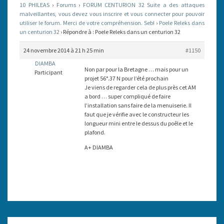
10 PHILEAS
›
Forums
›
FORUM CENTURION 32 Suite a des attaques
32
malveillantes, vous devez vous inscrire et vous connecter pour pouvoir
utiliser le forum. Merci de votre compréhension. Seb!
›
Poele Releks dans
un centurion 32
›
Répondre à : Poele Releks dans un centurion 32
24 novembre 2014 à 21 h 25 min
#1150
DIAMBA
Non par pour la Bretagne … mais pour un
Participant
projet 56°.37 N pour l’été prochain
Je viens de regarder cela de plus près cet AM
a bord … super compliqué de faire
l’installation sans faire de la menuiserie. Il
faut que je vérifie avec le constructeur les
longueur mini entre le dessus du poêle et le
plafond.
A+ DIAMBA