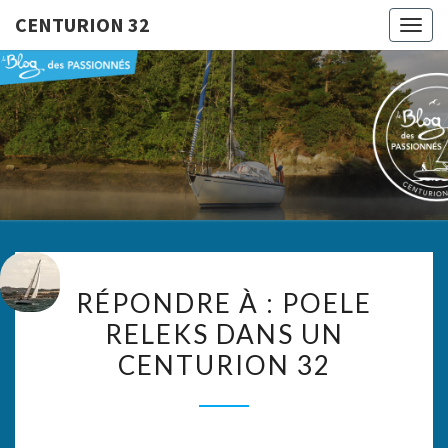
CENTURION 32
Togg
navig
CENTURI
Le Blog
Des
Passionnés
32
RÉPONDRE
RÉPONDRE À : POELE
À :
RELEKS DANS UN
POELE
CENTURION 32
RELEKS
DANS
UN
CENTURION