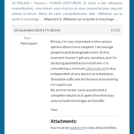
10 PHILEAS
›
Forums
›
FORUM CENTURION 32 Suite a des attaques
MOUILLAGE…
malveillantes, vous devez vous inscrire et vous connecter pour pouvoir
utiliser le forum. Merci de votre compréhension. Seb!
›
Réflexion sur la
baille à mouillage…
›
Répondre à : Réflexion sur la baille à mouillage…
25 novembre 2014 à 7 h 28 min
#1153
Tom
Me too, I’m very interested in the various
Participant
options others have adopted. I encourage
people to post photographs here. At this
moment I haven’t got any windlass, but I’m
studying possibilities to install one. I’m
considering a manual
Lofrans Royal
to stay
independent of any electrical installation.
Should be sufficient for the kind of anchoring
I’m used to do.
My anchor locker cover would need a
complete rebuild as it opens the other way
around (with the hinges on the left).
Tom.
Attachments:
You must be
logged in
to view attached files.