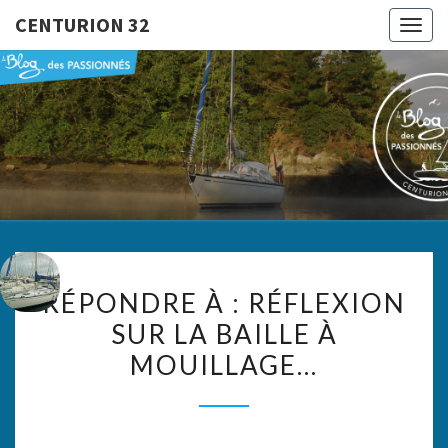
CENTURION 32
Togg
navig
CENTURI
Le Blog
Des
Passionnés
32
RÉPONDRE
RÉPONDRE À : RÉFLEXION
À :
SUR LA BAILLE À
RÉFLEXION
MOUILLAGE…
SUR
LA
BAILLE
À