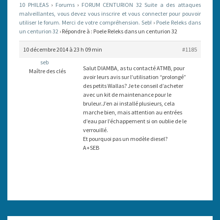
10 PHILEAS
›
Forums
›
FORUM CENTURION 32 Suite a des attaques
32
malveillantes, vous devez vous inscrire et vous connecter pour pouvoir
utiliser le forum. Merci de votre compréhension. Seb!
›
Poele Releks dans
un centurion 32
›
Répondre à : Poele Releks dans un centurion 32
10 décembre 2014 à 23 h 09 min
#1185
seb
Salut DIAMBA, as tu contacté ATMB, pour
Maître des clés
avoir leurs avis sur l’utilisation “prolongé”
des petits Wallas? Je te conseil d’acheter
avec un kit de maintenance pour le
bruleur.J’en ai installé plusieurs, cela
marche bien, mais attention au entrées
d’eau par l’échappement si on oublie de le
verrouillé.
Et pourquoi pas un modèle diesel?
A+SEB