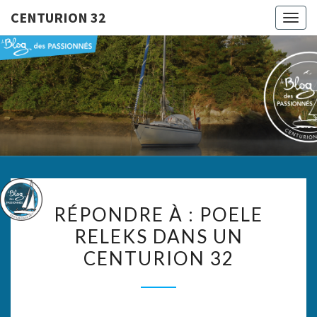
CENTURION 32
Togg
navig
CENTURI
Le Blog
Des
Passionnés
32
RÉPONDRE
RÉPONDRE À : POELE
À :
RELEKS DANS UN
POELE
CENTURION 32
RELEKS
DANS
UN
CENTURION