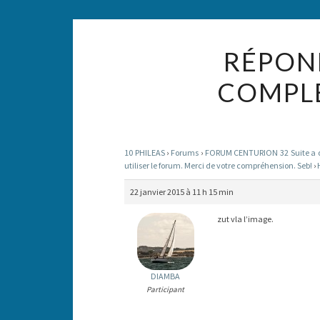
RÉPOND
COMPLÉ
10 PHILEAS
›
Forums
›
FORUM CENTURION 32 Suite a des
utiliser le forum. Merci de votre compréhension. Seb!
›
22 janvier 2015 à 11 h 15 min
zut vla l’image.
DIAMBA
Participant