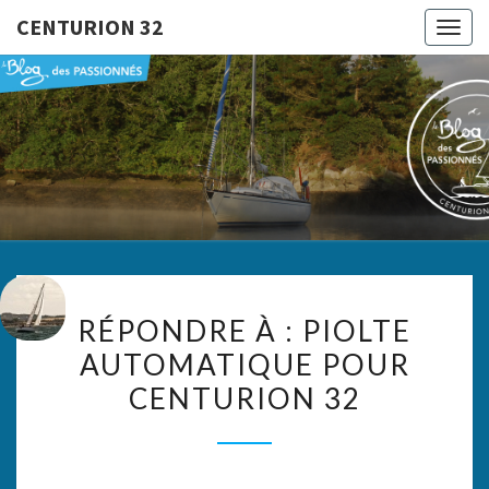
CENTURION 32
Togg
navig
CENTURI
Le Blog
Des
Passionnés
32
RÉPONDRE
RÉPONDRE À : PIOLTE
À :
AUTOMATIQUE POUR
PIOLTE
CENTURION 32
AUTOMATIQUE
POUR
CENTURION
32