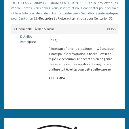
10 PHILEAS
›
Forums
›
FORUM CENTURION 32 Suite a des attaques
malveillantes, vous devez vous inscrire et vous connecter pour pouvoir
utiliser le forum. Merci de votre compréhension. Seb!
›
Piolte automatique
pour Centurion 32
›
Répondre à : Piolte automatique pour Centurion 32
23 février 2015 à 20 h 59 min
#1356
DIAMBA
Salut,
Participant
Pilote barre franche classique …. & élastique
+ boot pour le près quand le bateau est bien
réglé. Le centurion 32 accepte bien ce genre
de système car très équilibré. Le régulateur
d’allure toit être top pour cette belle carène.
A+ DIAMBA