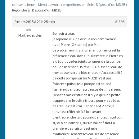
utiliser le forum. Merci de votre compréhension. Seb!
›
Dépose d'un MD2B
›
Répondre à : Dépose d'un MD2B
9 mars 2015 à 21 h 25 min
#1395
seb
Bonsoir à tous,
Maître des clés
je reprend ici une discussion commencé
avec Pierre (Okeanos) par Mail.
Le problème initial non mentionné ici est la
présence d’eau dans l’huile moteur. Pierre en
a déduit que les joints toriques de la pompe
eau de mer sont HS et qu’ils laissent l’eau de
mer passer vers le bloc moteur.L’accessibilité
de cette pompe sur les MD2B n’est pas
évidente puisque la pompe est situé à
l’arrière du moteur au dessus de l’inverseur.
Or dans nos centurion il n’y a qu’une petite
trappe dans le coffre tribord pour y accéder…
pas facile c’est vrai. Cependant Pierre je
t’invite a réfléchir à 2 fois avant
d’entreprendre la dépose du moteur, surtout
si j’ai bien compris, sur un voiler à flot.La
première des raisons est que
malheureusement les causes de présence