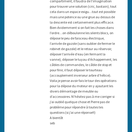
compartiment, il faudra de l’imagination
pour trouver une solution (cric, bastain), tout
cela dans un espace exigu…tout est possible
mais une potence ou une grue au dessus de
la descente est certainement plus efficace.
Bien évidemment si on fait les choses dans
l’ordre…on déboulonne les silents blocs, on
dépose le peu de faisceau électrique,
l’arrivée de gazole (sans oublier de fermer le
robinet de gazole) et le retour au réservoir,
déposer l’arrivée d’eau (en fermant la
vanne), déposer le tuyau d’échappement, les
câbles de commandes, le câble de stop et
pour finir, il faut déposer le tourteau
(accouplement inverseur arbre d’hélice).
Voila je pense avoir fais le tour des opérations
pour la dépose du moteur en y ajoutant les
divers démontage de meuble ou
d’accessoires. N’hésitez pas à me corriger si
j’ai oublié quelque chose et Pierre pas de
problème pour répondre à toutes tes
questions (si j’ai une réponse!!)
A bientôt
seb