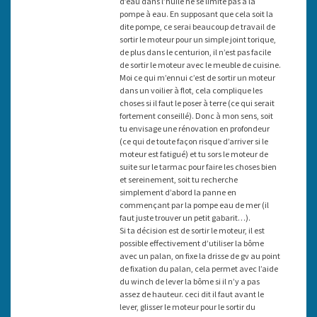
d’eau dans l’huile ne se limite pas à la
pompe à eau. En supposant que cela soit la
dite pompe, ce serai beaucoup de travail de
sortir le moteur pour un simple joint torique,
de plus dans le centurion, il n’est pas facile
de sortir le moteur avec le meuble de cuisine.
Moi ce qui m’ennui c’est de sortir un moteur
dans un voilier à flot, cela complique les
choses si il faut le poser à terre (ce qui serait
fortement conseillé). Donc à mon sens, soit
tu envisage une rénovation en profondeur
(ce qui de toute façon risque d’arriver si le
moteur est fatigué) et tu sors le moteur de
suite sur le tarmac pour faire les choses bien
et sereinement, soit tu recherche
simplement d’abord la panne en
commençant par la pompe eau de mer (il
faut juste trouver un petit gabarit…).
Si ta décision est de sortir le moteur, il est
possible effectivement d’utiliser la bôme
avec un palan, on fixe la drisse de gv au point
de fixation du palan, cela permet avec l’aide
du winch de lever la bôme si il n’y a pas
assez de hauteur. ceci dit il faut avant le
lever, glisser le moteur pour le sortir du