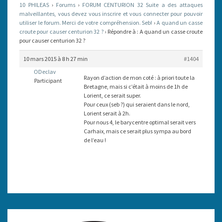
10 PHILEAS
›
Forums
›
FORUM CENTURION 32 Suite a des attaques
POUR
malveillantes, vous devez vous inscrire et vous connecter pour pouvoir
utiliser le forum. Merci de votre compréhension. Seb!
CAUSER
›
A quand un casse
croute pour causer centurion 32 ?
›
Répondre à : A quand un casse croute
CENTURION
pour causer centurion 32 ?
32
10 mars 2015 à 8 h 27 min
#1404
?
ODeclav
Rayon d’action de mon coté : à priori toute la
Participant
Bretagne, mais si c’était à moins de 1h de
Lorient, ce serait super.
Pour ceux (seb ?) qui seraient dans le nord,
Lorient serait à 2h.
Pour nous 4, le barycentre optimal serait vers
Carhaix, mais ce serait plus sympa au bord
de l’eau !