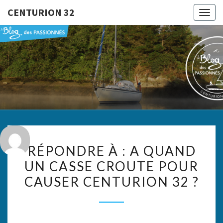
CENTURION 32
Togg
navig
CENTURI
Le Blog
Des
Passionnés
32
RÉPONDRE
RÉPONDRE À : A QUAND
À :
UN CASSE CROUTE POUR
A
CAUSER CENTURION 32 ?
QUAND
UN
CASSE
CROUTE