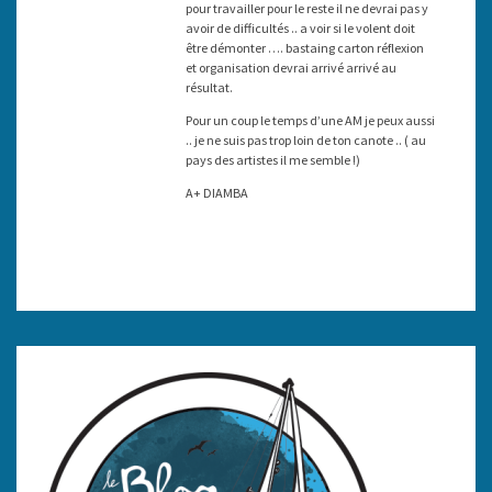
pour travailler pour le reste il ne devrai pas y
avoir de difficultés .. a voir si le volent doit
être démonter …. bastaing carton réflexion
et organisation devrai arrivé arrivé au
résultat.
Pour un coup le temps d’une AM je peux aussi
.. je ne suis pas trop loin de ton canote .. ( au
pays des artistes il me semble !)
A+ DIAMBA