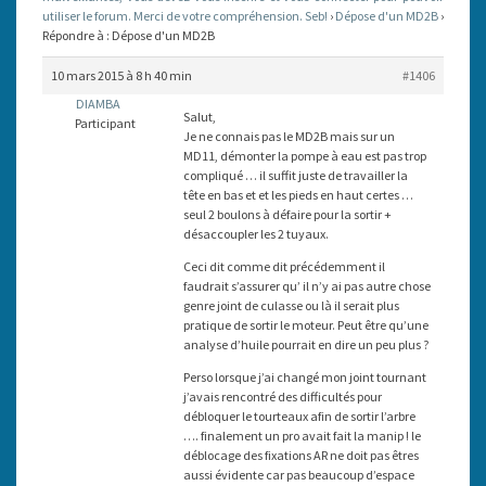
utiliser le forum. Merci de votre compréhension. Seb!
›
Dépose d'un MD2B
›
Répondre à : Dépose d'un MD2B
10 mars 2015 à 8 h 40 min
#1406
DIAMBA
Salut,
Participant
Je ne connais pas le MD2B mais sur un
MD11, démonter la pompe à eau est pas trop
compliqué … il suffit juste de travailler la
tête en bas et et les pieds en haut certes …
seul 2 boulons à défaire pour la sortir +
désaccoupler les 2 tuyaux.
Ceci dit comme dit précédemment il
faudrait s’assurer qu’ il n’y ai pas autre chose
genre joint de culasse ou là il serait plus
pratique de sortir le moteur. Peut être qu’une
analyse d’huile pourrait en dire un peu plus ?
Perso lorsque j’ai changé mon joint tournant
j’avais rencontré des difficultés pour
débloquer le tourteaux afin de sortir l’arbre
…. finalement un pro avait fait la manip ! le
déblocage des fixations AR ne doit pas êtres
aussi évidente car pas beaucoup d’espace