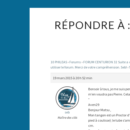
RÉPONDRE À 
10 PHILEAS
›
Forums
›
FORUM CENTURION 32 Suite a des
utiliser le forum. Merci de votre compréhension. Seb!
›
19 mars 2015 à 20 h 52 min
Bonsoir à tous, je me suis pe
m’en voudra pas Pierre. Cela
”
Aven29
Bonjour Matsu ,
seb
Mon tangon est un Proctor d
Maître des clés
pied à coulisse) ;le tube s’
cm.