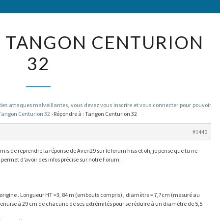
RÉPONDRE
: TANGON CENTURION
À :
32
TANGON
CENTURION
32
 attaques malveillantes, vous devez vous inscrire et vous connecter pour pouvoir
Tangon Centurion 32
›
Répondre à : Tangon Centurion 32
#1440
rmis de reprendre la réponse de Aven29 sur le forum hiss et oh, je pense que tu ne
 permet d’avoir des infos précise sur notre Forum…
’origine . Longueur HT =3, 84 m (embouts compris) , diamètre = 7,7cm (mesuré au
amenuise à 29 cm de chacune de ses extrémités pour se réduire à un diamètre de 5,5