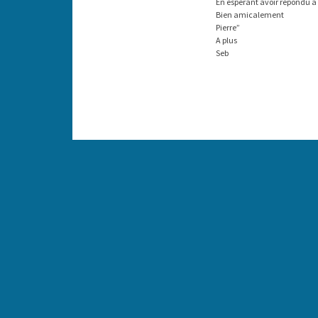
En espérant avoir répondu à 
Bien amicalement
Pierre”
A plus
Seb