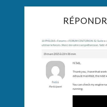
RÉPONDRE
10 PHILEAS
›
Forums
›
FORUM CENTURION 32 Suite a des
utiliser le forum. Merci de votre compréhension. Seb!
›
19 mars 2015 à 23 h 03 min
Hi Seb,
Thank you, I have that works
exhaust manifold, the next
Pedro
You can check my engine run
Participant
running.