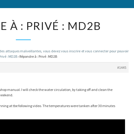
RÉPONDRE
 À : PRIVÉ : MD2B
À :
PRIVÉ :
MD2B
 attaques malveillantes, vous devez vous inscrire et vous connecter pour pouvoir
Privé : MD2B
›
Répondre à : Privé : MD2B
#1445
hop manual. I will check the water circulation, by taking off and clean the
 weekend.
ning at tbe following video. The temperatures were tanken after 30 minutes