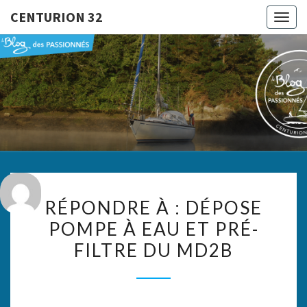
CENTURION 32
Togg
navig
CENTURI
Le Blog
Des
Passionnés
32
RÉPONDRE
RÉPONDRE À : DÉPOSE
À :
POMPE À EAU ET PRÉ-
DÉPOSE
FILTRE DU MD2B
POMPE
À
EAU
ET