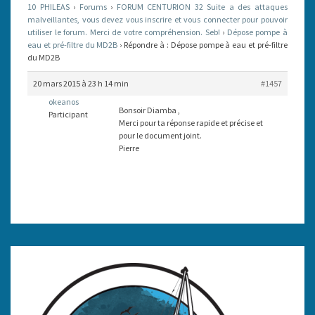
10 PHILEAS
›
Forums
›
FORUM CENTURION 32 Suite a des attaques
PRÉ-
malveillantes, vous devez vous inscrire et vous connecter pour pouvoir
utiliser le forum. Merci de votre compréhension. Seb!
FILTRE
›
Dépose pompe à
eau et pré-filtre du MD2B
›
Répondre à : Dépose pompe à eau et pré-filtre
DU
du MD2B
MD2B
20 mars 2015 à 23 h 14 min
#1457
okeanos
Bonsoir Diamba ,
Participant
Merci pour ta réponse rapide et précise et
pour le document joint.
Pierre