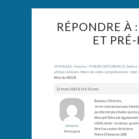
RÉPONDRE À 
ET PRÉ
10 PHILEAS
›
Forums
›
FORUM CENTURION 32 Suite a des
utiliser le forum. Merci de votre compréhension. Seb!
›
filtre du MD2B
22 mars 2015 à 13 h 51 min
Bonjour ODeclav,
Je ne connaissais pas l’exist
qu’elle est plus fiable que 
Mon pré-filtre est également f
vérification ; le retour, quant
okeanos
être l’occasion de le faire .
Participant
Pierre (Okeanos 268)