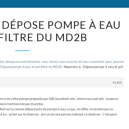
RÉPONDRE
: DÉPOSE POMPE À EAU
À :
-FILTRE DU MD2B
DÉPOSE
POMPE
À
EAU
 attaques malveillantes, vous devez vous inscrire et vous connecter pour pouvoir
Dépose pompe à eau et pré-filtre du MD2B
›
Répondre à : Dépose pompe à eau et pré-
ET
PRÉ-
#1459
FILTRE
DU
ence de cette pompe proposée par SVB (excellent site , entre nous soit dit). Je pense
MD2B
la poire mentionnée par Diamba .
ixé sur la cloison bâbord près de pompe à eau ce qui ,en effet, ne facilite pas la
 à lui , se fait sur le réservoir .Je n’ai encore jamais nettoyé ce réservoir . C’est peut-