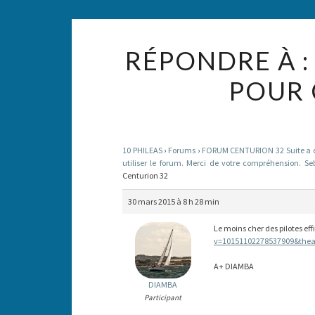
RÉPONDRE À :
POUR 
10 PHILEAS
›
Forums
›
FORUM CENTURION 32 Suite a des
utiliser le forum. Merci de votre compréhension. Se
Centurion 32
30 mars 2015 à 8 h 28 min
Le moins cher des pilotes eff
v=10151102278537909&thea
A+ DIAMBA
DIAMBA
Participant