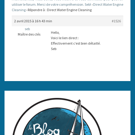
utiliser le forum. Merci de votre compréhension. Seb!
›
Direct Water Engine
Cleaning
›
Répondre à : Direct Water Engine Cleaning
2 avril 2015 à 16 h 43 min
#1526
seb
Hello,
Maître des clés
Voici le lien direct :
Effectivement c’est bien détaillé.
Seb