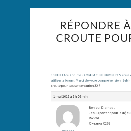
RÉPONDRE À
CROUTE POU
10 PHILEAS
›
Forums
›
FORUM CENTURION 32 Suite a des
utiliser le forum. Merci de votre compréhension. Seb!
›
croute pour causer centurion 32 ?
1 mai 2015 à 9 h 06 min
Bonjour Diamba ,
Je suis partant pour le déjeu
Bon WE
Okeanos C268
okeanos