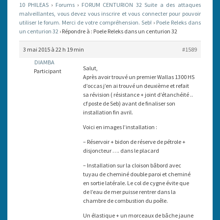
10 PHILEAS
›
Forums
›
FORUM CENTURION 32 Suite a des attaques
32
malveillantes, vous devez vous inscrire et vous connecter pour pouvoir
utiliser le forum. Merci de votre compréhension. Seb!
›
Poele Releks dans
un centurion 32
›
Répondre à : Poele Releks dans un centurion 32
3 mai 2015 à 22 h 19 min
#1589
DIAMBA
Salut,
Participant
Après avoir trouvé un premier Wallas 1300 HS
d’occas j’en ai trouvé un deuxième et refait
sa révision ( résistance + joint d’étanchéité ..
cf poste de Seb) avant de finaliser son
installation fin avril.
Voici en images l’installation :
– Réservoir + bidon de réserve de pétrole +
disjoncteur …. dans le placard
– Installation sur la cloison bâbord avec
tuyau de cheminé double paroi et cheminé
en sortie latérale. Le col de cygne évite que
de l’eau de mer puisse rentrer dans la
chambre de combustion du poêle.
Un élastique + un morceaux de bâche jaune