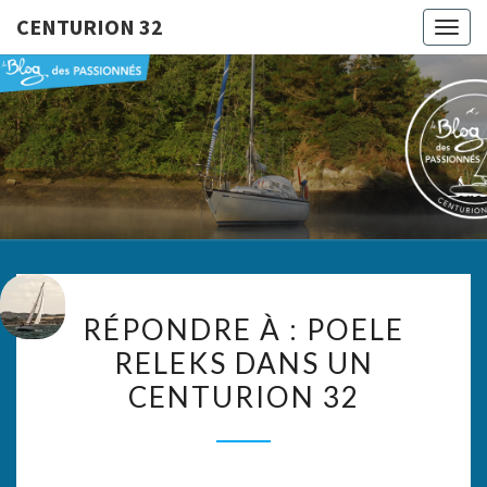
CENTURION 32
Togg
navig
CENTURI
Le Blog
Des
Passionnés
32
RÉPONDRE
RÉPONDRE À : POELE
À :
RELEKS DANS UN
POELE
CENTURION 32
RELEKS
DANS
UN
CENTURION