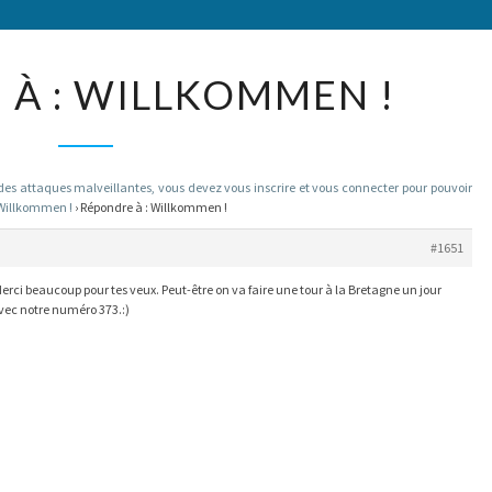
RÉPONDRE
À : WILLKOMMEN !
À :
WILLKOMMEN
!
 attaques malveillantes, vous devez vous inscrire et vous connecter pour pouvoir
Willkommen !
›
Répondre à : Willkommen !
#1651
erci beaucoup pour tes veux. Peut-être on va faire une tour à la Bretagne un jour
vec notre numéro 373.:)