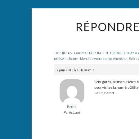
RÉPONDRE 
10 PHILEAS
›
Forums
›
FORUM CENTURION 32 Suite a des
utiliser le forum. Merci de votre compréhension. Seb!
›
2 juin 2015 à 16 h 04 min
Sehr gutes Deutsch, Pierre! M
pour visitez la numéro 268 a
Salut, Bernd
Bernd
Participant