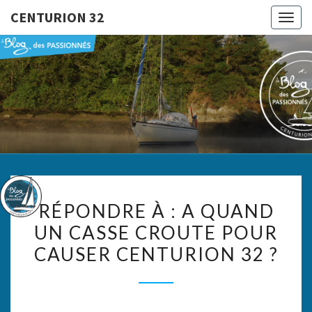
CENTURION 32
Togg
navig
CENTURI
Le Blog
Des
Passionnés
32
RÉPONDRE
RÉPONDRE À : A QUAND
À :
UN CASSE CROUTE POUR
A
CAUSER CENTURION 32 ?
QUAND
UN
CASSE
CROUTE