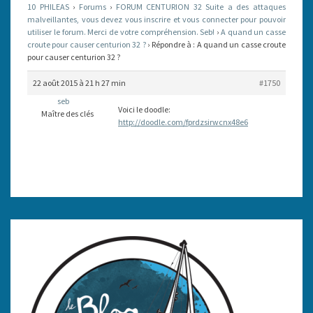
10 PHILEAS
›
Forums
›
FORUM CENTURION 32 Suite a des attaques
POUR
malveillantes, vous devez vous inscrire et vous connecter pour pouvoir
utiliser le forum. Merci de votre compréhension. Seb!
CAUSER
›
A quand un casse
croute pour causer centurion 32 ?
›
Répondre à : A quand un casse croute
CENTURION
pour causer centurion 32 ?
32
22 août 2015 à 21 h 27 min
#1750
?
seb
Voici le doodle:
Maître des clés
http://doodle.com/fprdzsirwcnx48e6