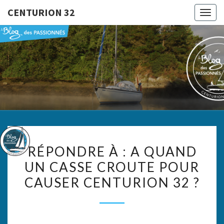
CENTURION 32
Togg
navig
CENTURI
Le Blog
Des
Passionnés
32
RÉPONDRE
RÉPONDRE À : A QUAND
À :
UN CASSE CROUTE POUR
A
CAUSER CENTURION 32 ?
QUAND
UN
CASSE
CROUTE