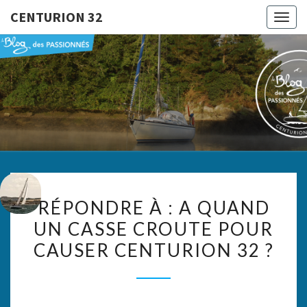
CENTURION 32
Togg
navig
CENTURI
Le Blog
Des
Passionnés
32
RÉPONDRE
RÉPONDRE À : A QUAND
À :
UN CASSE CROUTE POUR
A
CAUSER CENTURION 32 ?
QUAND
UN
CASSE
CROUTE