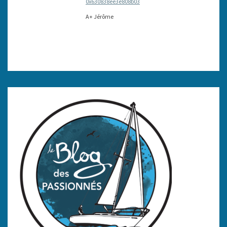
0x630838ee3e808b03
A+ Jérôme