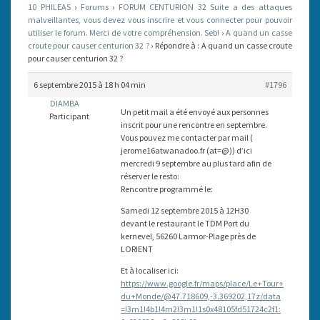
10 PHILEAS
›
Forums
›
FORUM CENTURION 32 Suite a des attaques
POUR
malveillantes, vous devez vous inscrire et vous connecter pour pouvoir
utiliser le forum. Merci de votre compréhension. Seb!
CAUSER
›
A quand un casse
croute pour causer centurion 32 ?
›
Répondre à : A quand un casse croute
CENTURION
pour causer centurion 32 ?
32
6 septembre 2015 à 18 h 04 min
#1796
?
DIAMBA
Un petit mail a été envoyé aux personnes
Participant
inscrit pour une rencontre en septembre.
Vous pouvez me contacter par mail (
jerome16atwanadoo.fr (at=@)) d’ici
mercredi 9 septembre au plus tard afin de
réserver le resto:
Rencontre programmé le:
Samedi 12 septembre 2015 à 12H30
devant le restaurant le TDM Port du
kernevel, 56260 Larmor-Plage près de
LORIENT
Et à localiser ici:
https://www.google.fr/maps/place/Le+Tour+
du+Monde/@47.718609,-3.369202,17z/data
=!3m1!4b1!4m2!3m1!1s0x48105fd51724c2f1: