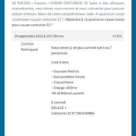
10 PHILEAS
›
Forums
›
FORUM CENTURION 32 Suite a des attaques
POUR
malveillantes, vous devez vous inscrire et vous connecter pour pouvoir
utiliser le forum. Merci de votre compréhension. Seb!
CAUSER
›
A quand un casse
croute pour causer centurion 32 ?
›
Répondre à : A quand un casse croute
CENTURION
pour causer centurion 32 ?
32
10 septembre 2015 à 15 h 09 min
#1806
?
DIAMBA
Nous serons 2 de plus samedi soit 6 ou 7
Participant
personnes.
C’est à dire:
– Gourden Patrick
– Declaveillère Olivier
– Fraval Pierre
– Delage Jérôme
-Mr et Mdme Laurent
A samedi
DELAGE J
Centurion 32 N° 346 DIAMBA