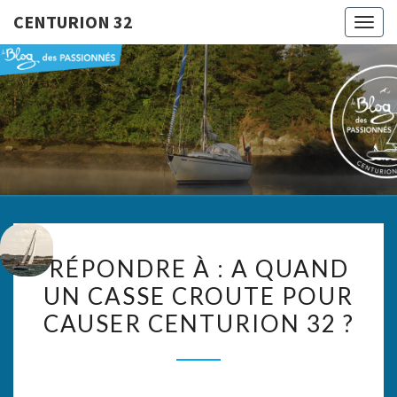
CENTURION 32
Togg
navig
CENTURI
Le Blog
Des
Passionnés
32
RÉPONDRE
RÉPONDRE À : A QUAND
À :
UN CASSE CROUTE POUR
A
CAUSER CENTURION 32 ?
QUAND
UN
CASSE
CROUTE