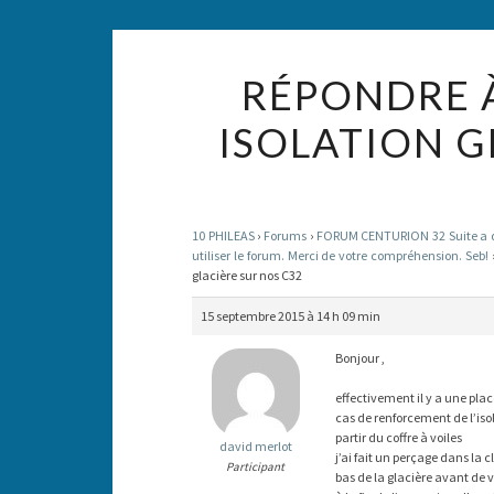
RÉPONDRE À
ISOLATION G
10 PHILEAS
›
Forums
›
FORUM CENTURION 32 Suite a des
utiliser le forum. Merci de votre compréhension. Seb!
glacière sur nos C32
15 septembre 2015 à 14 h 09 min
Bonjour ,
effectivement il y a une pla
cas de renforcement de l’isol
partir du coffre à voiles
david merlot
j’ai fait un perçage dans la c
Participant
bas de la glacière avant de v