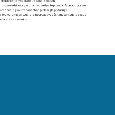
 débordé par le trou pratiqué dans la cloison
a mousse existante par une mousse isolée plomb et face antigraisse
grés dans la glacière sans changer le réglage du frigo
 ai toujours mis en œuvre le frigoboat avec échangeur sous la coque
 ‘ efficacité est maximum