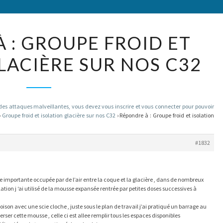
RÉPONDRE
 : GROUPE FROID ET
À :
LACIÈRE SUR NOS C32
GROUPE
FROID
ET
ISOLATION
 attaques malveillantes, vous devez vous inscrire et vous connecter pour pouvoir
›
Groupe froid et isolation glacière sur nos C32
›
Répondre à : Groupe froid et isolation
GLACIÈRE
SUR
#1832
NOS
C32
ce importante occupée par de l’air entre la coque et la glacière , dans de nombreux
ation j ‘ai utilisé de la mousse expansée rentrée par petites doses successives à
loison avec une scie cloche , juste sous le plan de travail j’ai pratiqué un barrage au
erser cette mousse , celle ci est allee remplir tous les espaces disponibles