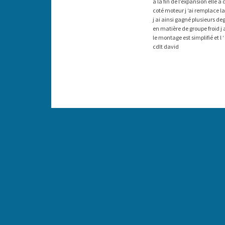
à la fin de l’expansion elle a
coté moteur j ‘ai remplace l
j ai ainsi gagné plusieurs de
en matière de groupe froid j
le montage est simplifié et l
cdlt david