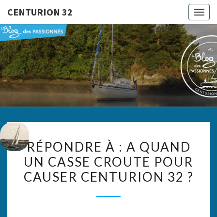
CENTURION 32
Togg
navig
CENTURI
Le Blog
Des
Passionnés
32
RÉPONDRE
RÉPONDRE À : A QUAND
À :
UN CASSE CROUTE POUR
A
CAUSER CENTURION 32 ?
QUAND
UN
CASSE
CROUTE