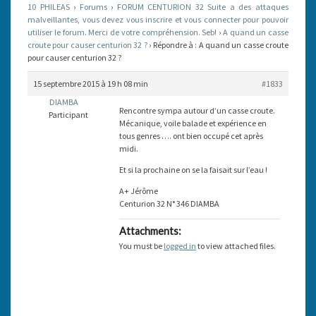
10 PHILEAS
›
Forums
›
FORUM CENTURION 32 Suite a des attaques
POUR
malveillantes, vous devez vous inscrire et vous connecter pour pouvoir
utiliser le forum. Merci de votre compréhension. Seb!
CAUSER
›
A quand un casse
croute pour causer centurion 32 ?
›
Répondre à : A quand un casse croute
CENTURION
pour causer centurion 32 ?
32
15 septembre 2015 à 19 h 08 min
#1833
?
DIAMBA
Rencontre sympa autour d’un casse croute.
Participant
Mécanique, voile balade et expérience en
tous genres …. ont bien occupé cet après
midi.
Et si la prochaine on se la faisait sur l’eau !
A+ Jérôme
Centurion 32 N° 346 DIAMBA
Attachments:
You must be
logged in
to view attached files.