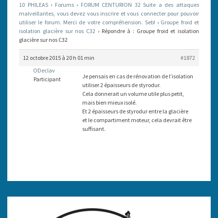
10 PHILEAS
›
Forums
›
FORUM CENTURION 32 Suite a des attaques
SUR
malveillantes, vous devez vous inscrire et vous connecter pour pouvoir
utiliser le forum. Merci de votre compréhension. Seb!
NOS
›
Groupe froid et
isolation glacière sur nos C32
›
Répondre à : Groupe froid et isolation
C32
glacière sur nos C32
12 octobre 2015 à 20 h 01 min
#1872
ODeclav
Je pensais en cas de rénovation de l’isolation
Participant
utiliser 2 épaisseurs de styrodur.
Cela donnerait un volume utile plus petit,
mais bien mieux isolé.
Et 2 épaisseurs de styrodur entre la glacière
et le compartiment moteur, cela devrait être
suffisant.