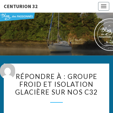
CENTURION 32
Togg
navig
CENTURI
Le Blog
Des
Passionnés
32
RÉPONDRE
RÉPONDRE À : GROUPE
À :
FROID ET ISOLATION
GROUPE
GLACIÈRE SUR NOS C32
FROID
ET
ISOLATION
GLACIÈRE