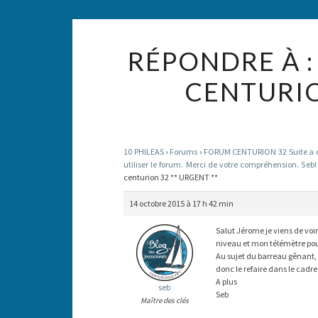
RÉPONDRE À :
CENTURIO
10 PHILEAS
›
Forums
›
FORUM CENTURION 32 Suite a des
utiliser le forum. Merci de votre compréhension. Seb!
centurion 32 ** URGENT **
14 octobre 2015 à 17 h 42 min
Salut Jérome je viens de voi
niveau et mon télémètre pour
Au sujet du barreau gênant, s
donc le refaire dans le cad
A plus
seb
Seb
Maître des clés