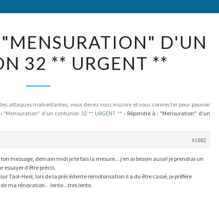
RÉPONDRE
 "MENSURATION" D'UN
À :
N 32 ** URGENT **
"MENSURATION"
D'UN
CENTURION
32
 attaques malveillantes, vous devez vous inscrire et vous connecter pour pouvoir
›
"Mensuration" d'un centurion 32 ** URGENT **
›
Répondre à : "Mensuration" d'un
**
URGENT
#1882
**
r ton message, demain midi je te fais la mesure…j’en ai besoin aussi! je prendrai un
 essayer d’être précis.
ur Taol-Heol, lors de la précédente remotorisation il a du être cassé, je préfère
re de ma rénovation…lente…tres lente.