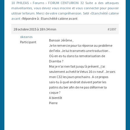
10 PHILEAS
›
Forums
›
FORUM CENTURION 32 Suite a des attaques
malveillantes, vous devez vous inscrire et vous connecter pour pouvoir
utiliser le forum. Merci de votre compréhension. Seb!
›
Etanchéité cabine
avant
›
Répondre à : Etanchéité cabine avant
28 octobre 2015 à 18 h 34 min
#1897
okeanos
Bonsoir Jérôme ,
Participant
Je te remercie pour ta réponse au problème
de Felix .Je lui transmets une traduction .
Où en es-tu dans ta remotorisation de
Diamba ?
Moi je n’ai rien fait jusqu’à présent , j’ai
seulement acheté le Vetus 16 cv neuf . Je sors
mon C32 les jours prochains . A ce propos
sais-tu à quel endroit doivent porter les
patins du ber afin de ne pas déformer la
coque ?
A bientôt
Pierre