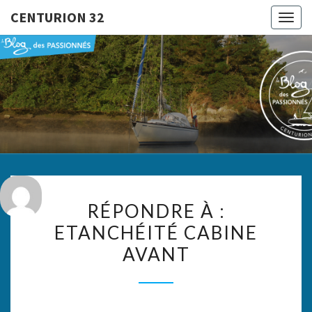
CENTURION 32
Togg
navig
CENTURI
Le Blog
Des
Passionnés
32
RÉPONDRE
RÉPONDRE À :
À :
ETANCHÉITÉ CABINE
ETANCHÉITÉ
AVANT
CABINE
AVANT