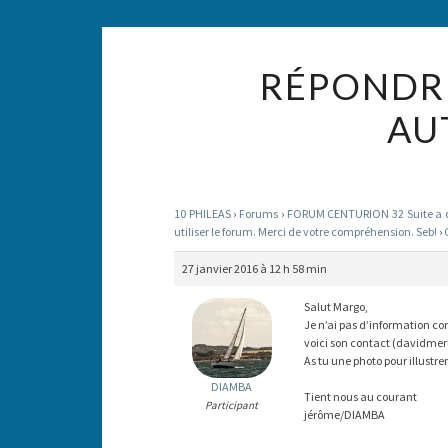
RÉPONDRE
AU
10 PHILEAS
›
Forums
›
FORUM CENTURION 32 Suite a des
utiliser le forum. Merci de votre compréhension. Seb!
›
27 janvier 2016 à 12 h 58 min
Salut Margo,
Je n’ai pas d’information con
voici son contact (davidmer
As tu une photo pour illustrer
DIAMBA
Tient nous au courant
Participant
jérôme/DIAMBA