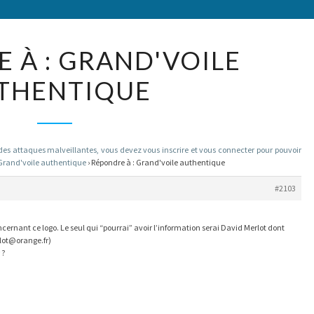
RÉPONDRE
 À : GRAND'VOILE
À :
THENTIQUE
GRAND'VOILE
AUTHENTIQUE
 attaques malveillantes, vous devez vous inscrire et vous connecter pour pouvoir
Grand'voile authentique
›
Répondre à : Grand'voile authentique
#2103
cernant ce logo. Le seul qui “pourrai” avoir l’information serai David Merlot dont
lot@orange.fr)
 ?