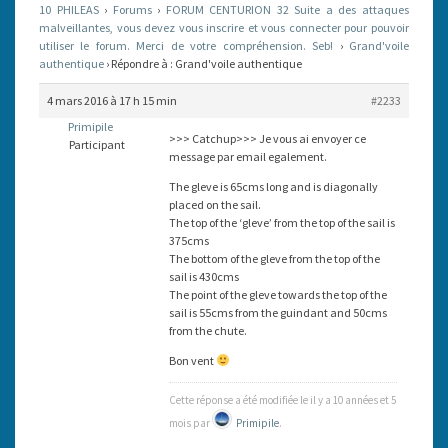
10 PHILEAS
›
Forums
›
FORUM CENTURION 32 Suite a des attaques
malveillantes, vous devez vous inscrire et vous connecter pour pouvoir
utiliser le forum. Merci de votre compréhension. Seb!
›
Grand'voile
authentique
›
Répondre à : Grand'voile authentique
4 mars 2016 à 17 h 15 min
#2233
Primipile
>>> Catchup>>> Je vous ai envoyer ce
Participant
message par email egalement.
The gleve is 65cms long and is diagonally
placed on the sail.
The top of the ‘gleve’ from the top of the sail is
375cms
The bottom of the gleve from the top of the
sail is 430cms
The point of the gleve towards the top of the
sail is 55cms from the guindant and 50cms
from the chute.
Bon vent
Cette réponse a été modifiée le il y a 10 années et 5
mois par
Primipile
.