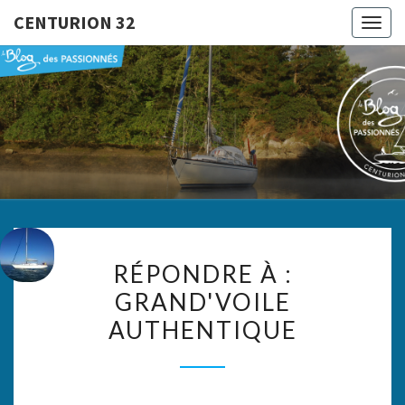
CENTURION 32
Togg
navig
CENTURI
Le Blog
Des
Passionnés
32
RÉPONDRE
RÉPONDRE À :
À :
GRAND'VOILE
GRAND'VOILE
AUTHENTIQUE
AUTHENTIQUE